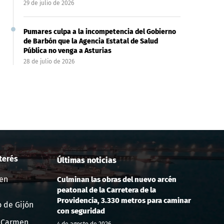
29 de julio de 2026
Bravo responde al PSOE y desmiente
Villoria recuerda al PSOE 
Pumares culpa a la incompetencia del Gobierno
la «improvisación»...
archivo de...
de Barbón que la Agencia Estatal de Salud
10 de junio de 2026
10 de junio de 2026
Pública no venga a Asturias
28 de julio de 2026
terés
Últimas noticias
en
Culminan las obras del nuevo arcén
peatonal de la Carretera de la
Providencia, 3.330 metros para caminar
 de Gijón
con seguridad
 Carmen
4 de agosto de 2026