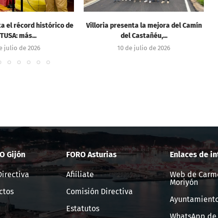
a el récord histórico de
Villoria presenta la mejora del Camín
TUSA: más...
del Castañéu,...
e julio de 2026
10 de julio de 2026
O Gijón
FORO Asturias
Enlaces de in
irectiva
Afiíliate
Web de Carm
Moriyón
ctos
Comisión Directiva
Ayuntamiento
Estatutos
WhatsApp de