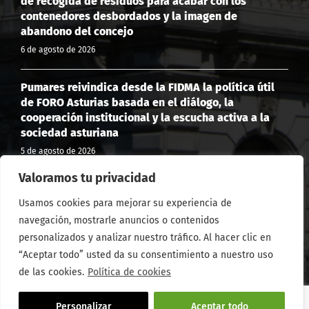
de recogida de residuos para acabar con los
contenedores desbordados y la imagen de
abandono del concejo
6 de agosto de 2026
Pumares reivindica desde la FIDMA la política útil
de FORO Asturias basada en el diálogo, la
cooperación institucional y la escucha activa a la
sociedad asturiana
5 de agosto de 2026
Valoramos tu privacidad
Culminan las obras del nuevo arcén peatonal de la
Usamos cookies para mejorar su experiencia de
Carretera de la Providencia, 3.330 metros para
caminar con seguridad
navegación, mostrarle anuncios o contenidos
personalizados y analizar nuestro tráfico. Al hacer clic en
4 de agosto de 2026
“Aceptar todo” usted da su consentimiento a nuestro uso
de las cookies.
Política de cookies
©2026 –
FORO Asturias
| C/ Uría 17, Entresuelo Izq. | 33003
Personalizar
Aceptar todo